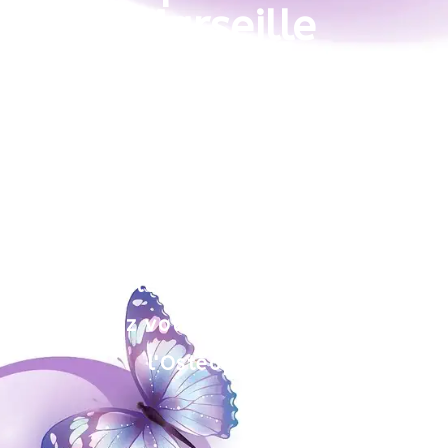
Marseille
Séances en Cabinet dans le 12ième et
à Domicile (tous arrondissements)
Reconnectez-vous à votre corps et
améliorez votre qualité de vie avec
l'Ostéopathie.