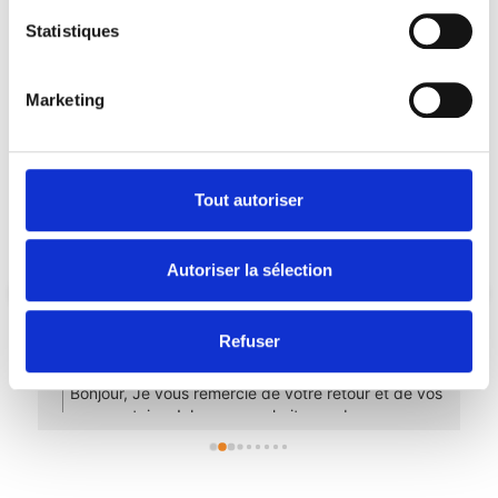
Trabaud Colette
Statistiques
5.0
Basé sur 30 avis
powered by
G
o
o
g
l
e
Marketing
évaluez-nous sur
Bernard Timsit
Tout autoriser
l’année dernière
Très bonne professionnelle:-totalement à 
Autoriser la sélection
l'écoute du patient-prise en charge globale 
tenant compte de tous les paramètres-pratique 
manuelle très douce-temps consacré tout à fait 
Refuser
adapté
Réponse du propriétaire
l’année dernière
Bonjour, Je vous remercie de votre retour et de vos
commentaires ! Je vous souhaite une bonne
continuation et prenez soin de vous !