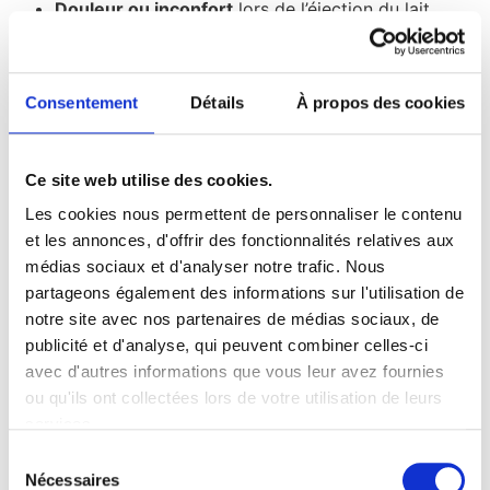
Douleur ou inconfort
lors de l’éjection du lait.
Engorgements fréquents
, car les seins se
remplissent rapidement.
Fuites de lait importantes
entre les tétées.
Consentement
Détails
À propos des cookies
Sensations de picotements ou de brûlure
au
moment de l’éjection.
Chez le bébé :
Ce site web utilise des cookies.
Les cookies nous permettent de personnaliser le contenu
Difficultés à téter
: Le bébé peut lâcher le sein
et les annonces, d'offrir des fonctionnalités relatives aux
fréquemment ou sembler frustré.
médias sociaux et d'analyser notre trafic. Nous
Étouffements ou quintes de toux
pendant la
partageons également des informations sur l'utilisation de
tétée.
notre site avec nos partenaires de médias sociaux, de
Agitation et pleurs
: Le bébé peut devenir nerveux
publicité et d'analyse, qui peuvent combiner celles-ci
ou refuser le sein.
avec d'autres informations que vous leur avez fournies
Selles verdâtres ou explosives
: Causées par un
ou qu'ils ont collectées lors de votre utilisation de leurs
déséquilibre entre le lait de début de tétée (plus
services.
riche en lactose) et le lait de fin de tétée (plus
Sélection
riche en matières grasses).
Nécessaires
du
Régurgitations fréquentes
ou reflux gastro-