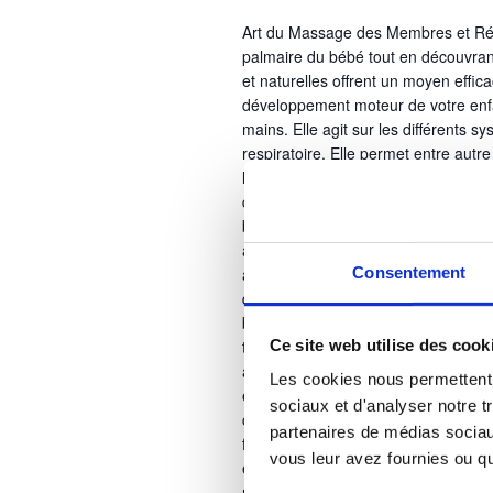
Art du Massage des Membres et Réfle
palmaire du bébé tout en découvra
et naturelles offrent un moyen effic
développement moteur de votre enfant
mains. Elle agit sur les différents s
respiratoire. Elle permet entre autre
l’équilibre émotionnel de votre béb
des articulations et le tonus muscu
bienveillants stimulent la circulatio
appréhender son propre corps. En c
Consentement
archaïques du bébé vous seront do
développement et de favoriser une 
bienfaits physiques, ces pratiques re
Ce site web utilise des cook
toucher, vous instaurez une communi
affective, essentielles à son épano
Les cookies nous permettent d
également d’échanger avec d'autres
sociaux et d'analyser notre t
conseils personnalisés d'une animat
partenaires de médias sociaux
flacon d’huiles végétales utilisé pen
vous leur avez fournies ou qu'
enseignées, afin de prolonger ces
réservation Renseignements et rése