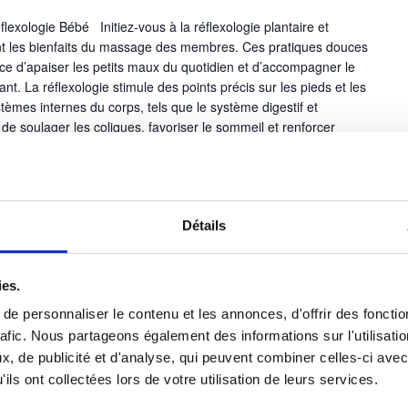
xologie Bébé Initiez-vous à la réflexologie plantaire et
nt les bienfaits du massage des membres. Ces pratiques douces
ace d’apaiser les petits maux du quotidien et d’accompagner le
. La réflexologie stimule des points précis sur les pieds et les
ystèmes internes du corps, tels que le système digestif et
 de soulager les coliques, favoriser le sommeil et renforcer
é. Le massage des membres, quant à lui, favorise la souplesse
laire, tout en procurant une profonde détente. Ces gestes
n sanguine et lymphatique, aidant ainsi votre enfant à mieux
omplément, des conseils en motricité basés sur les réflexes
Détails
nnés. Ces réflexes vous permettent d'accompagner son
meilleure coordination de ses mouvements. Au-delà des
nforcent le lien unique qui vous unit à votre bébé. Par le
ies.
cation non verbale basée sur la confiance et la sécurité
uissement. Participer à un atelier en groupe vous permet
e personnaliser le contenu et les annonces, d'offrir des fonctio
 parents. Vous partagez vos expériences et de bénéficiez des
rafic. Nous partageons également des informations sur l'utilisati
rice expérimentée. En fin d’atelier, vous repartirez avec un
, de publicité et d'analyse, qui peuvent combiner celles-ci avec
dant la séance ainsi qu’un livret récapitulatif des techniques
ils ont collectées lors de votre utilisation de leurs services.
 moments de Bien-Etre au quotidien. Uniquement sur
rvation par téléphone au 06.81.70.74.27.