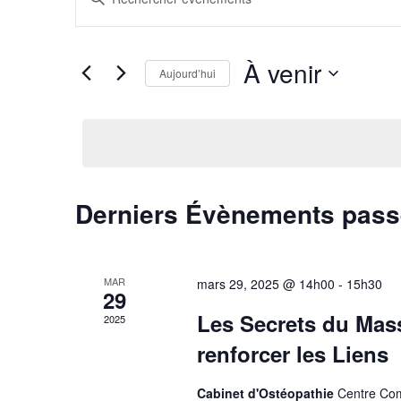
mot-
et
clé.
Rechercher
Évènements
navigation
par
À venir
mot-
Aujourd’hui
de
clé.
Sélectionnez
une
vues
date.
Évènements
Derniers Évènements pas
MAR
mars 29, 2025 @ 14h00
-
15h30
29
Les Secrets du Mass
2025
renforcer les Liens
Cabinet d'Ostéopathie
Centre Co