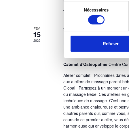
Sélection
40€
Nécessaires
du
consentement
FÉV
février 15, 2025 @ 10h00
-
11h30
15
Les Secrets du Mass
2025
Refuser
Renforcer les Liens
Cabinet d'Ostéopathie
Centre Co
Atelier complet - Prochaines dates 
aux ateliers de massage parent-b
Global Participez à un moment uni
du massage Bébé. Ces ateliers en 
techniques de massage. C'est une e
une ambiance chaleureuse et bienve
d'autres parents qui, comme vous, so
cours de ce premier atelier, vous 
harmonieuse qui enveloppe le corps 