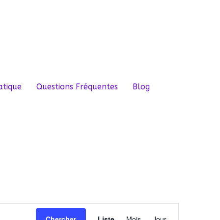
atique
Questions Fréquentes
Blog
Navigation
Chercher
Liste
Mois
Jour