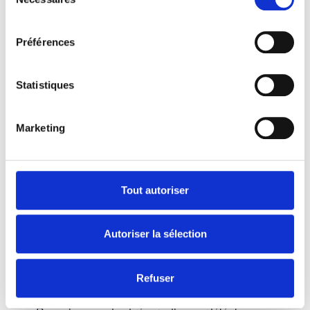
vous instaurez une communication non verbale
du
consentement
basée sur la confiance et la sécurité affective,
essentielles à son épanouissement.
Préférences
Participer à un
atelier en groupe
vous permet également
d’échanger avec d’autres parents. Vous
partagez vos
Statistiques
expériences
et de bénéficiez des conseils personnalisés
d’une
animatrice expérimentée
.
Marketing
En fin d’atelier, vous repartirez avec un flacon d’huiles
Tout autoriser
végétales utilisé pendant la séance ainsi qu’un livret
récapitulatif des techniques enseignées, afin de
prolonger ces moments de Bien-Etre au quotidien.
Autoriser la sélection
Refuser
Uniquement sur réser
vation